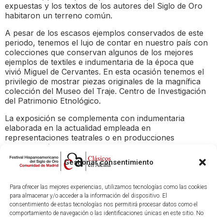
expuestas y los textos de los autores del Siglo de Oro
habitaron un terreno común.
A pesar de los escasos ejemplos conservados de este
periodo, tenemos el lujo de contar en nuestro país con
colecciones que conservan algunos de los mejores
ejemplos de textiles e indumentaria de la época que
vivió Miguel de Cervantes. En esta ocasión tenemos el
privilegio de mostrar piezas originales de la magnífica
colección del Museo del Traje. Centro de Investigación
del Patrimonio Etnológico.
La exposición se complementa con indumentaria
elaborada en la actualidad empleada en
representaciones teatrales o en producciones
cinematográficas como la reciente «El cautivo» de
Alejandro Amenábar. Estas piezas se inspiran, recrean
Gestionar consentimiento
e interpretan los modelos elaborados en esta época tan
destacada de la historia de la moda.
https://museocasanataldecervantes.org/con-capa-y-
Para ofrecer las mejores experiencias, utilizamos tecnologías como las cookies
espada-la-moda-en-epoca-de-cervantes/
para almacenar y/o acceder a la información del dispositivo. El
consentimiento de estas tecnologías nos permitirá procesar datos como el
comportamiento de navegación o las identificaciones únicas en este sitio. No