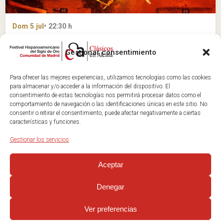
Dom 5 jul
• 22:30 h
BESTIAS ÍGNEAS
Gestionar consentimiento
CASCO HISTÓRICO DE ALCALÁ (TEATRO DE CALLE)
Para ofrecer las mejores experiencias, utilizamos tecnologías como las cookies
Apto para todos los públicos
para almacenar y/o acceder a la información del dispositivo. El
Entradas
consentimiento de estas tecnologías nos permitirá procesar datos como el
comportamiento de navegación o las identificaciones únicas en este sitio. No
consentir o retirar el consentimiento, puede afectar negativamente a ciertas
características y funciones.
Gestionar los servicios
Clásicos en Alcalá
Festival Hispanoamericano del Siglo de Oro. XXV edición.
Aceptar
Junio 2026, Alcalá de Henares.
Denegar
© CLÁSICOS EN ALCALÁ 2026
Ver preferencias
AVISO LEGAL
POLÍTICA PRIVACIDAD